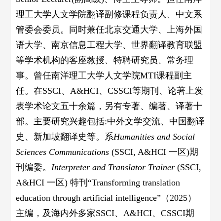
理工大学人文学院翻译副修课程负责人、中文系
管委会委员。同时兼任北京交通大学、上海外国
语大学、南京信息工程大学、世界翻译教育联盟
等学术机构的客座教授、特聘研究员、常务理
事。曾任南洋理工大学人文学院
MTI
课程副主
任。在
SSCI
、
A&HCI
、
CSSCI
等期刊、论著上发
表学术论文五十余篇，另有专著、编著、译著十
部。主要研究兴趣包括
:
中外文学交流、中国翻译
史、新加坡翻译史等。系
Humanities and Social
Sciences Communications
(SSCI, A&HCI
一区
)
期
刊编委。
Interpreter and Translator Trainer
(SSCI,
A&HCI
一区
)
特刊“
Transforming translation
education through artificial intelligence
”（
2025
）
主编，及海内外多家
SSCI
、
A&HCI
、
CSSCI
期