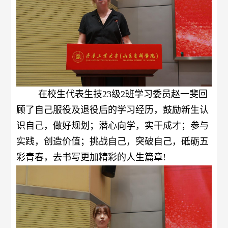
在校生代表生技
23
级
2
班学习委员赵一斐回
顾了自己服役及退役后的学习经历，鼓励新生
认
识自己，做好规划
；
潜心向学，实干成才
；
参与
实践，创造价值
；
挑战自己，突破自己，砥砺五
彩青春
，去
书写更加精彩
的
人生篇章
!