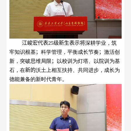
江峻宏代表
25
级新生表示将
深耕学业，筑
牢知识根基
；
科学管理，平衡成长节奏
；
激活创
新，突破思维局限
；
以校训为灯塔、以院训为基
石，在
新的
沃土上相互扶持、共同进步，成长为
德能兼备的新时代青年。