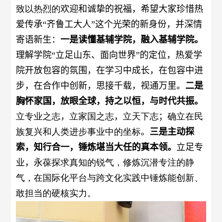
致以热烈的
欢迎和诚挚的祝福，
希望大家珍惜热
爱传承
“齐鲁工大人”这个光荣的新身份
，并深情
寄语新生：
一
是
读懂基辅学院，融入基辅学院。
理解
学院
“立足山东、面向世界”的定位，热爱
学
院
开放包容的氛围，在学习中成长，在包容中进
步，在合作中创新，思接千载，视通万里
。
二是
胸怀家国，放眼全球，持之以恒，与时代共振。
立专业之志
，
立家国之志
，
立天下志
；
确立在民
族复兴和人类进步事业中的坐标
。
三是
主动探
索，知行合一，锤炼堪当大任的真本领。
立足专
业
，
永
葆探求真知的锐气，修炼沉潜专注的静
气，在国际化平台与跨文化实践中锤炼能创新、
敢担当的硬核实力。