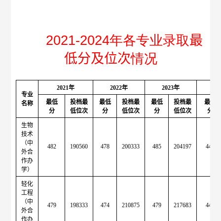
20
21-2024
年各专业录取
最
低分及位次
情况
2021
年
2022
年
2023
年
2
专业
最低
投档最
最低
投档最
最低
投档最
最低
名称
分
低位
次
分
低位
次
分
低位
次
分
生物
技术
（中
482
190560
478
200333
485
204197
445
外合
作办
学）
轻化
工程
（中
479
198333
474
210875
479
217683
443
外合
作办