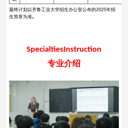
最终计划以齐鲁工业大学招生办公室公布的
202
5
年招
生简章为准
。
S
pecialt
ies
I
nstruction
专业介绍