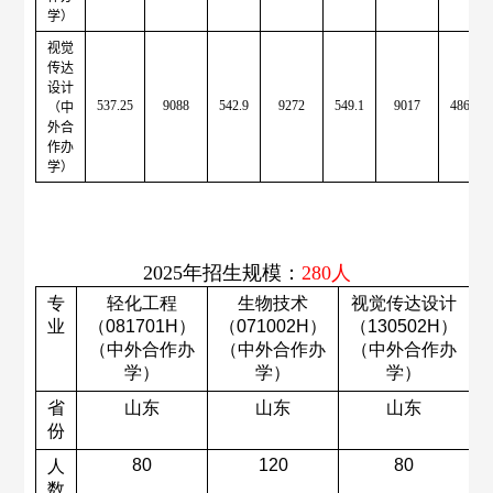
学）
视觉
传达
设计
537.25
9088
542.9
9272
549.1
9017
486.75
（中
外合
作办
学）
202
5
年招生规模：
2
8
0
人
专
轻化工程
生物技术
视觉传达设计
业
（
081701H
）
（
071002H
）
（
130502H
）
（中外合作办
（中外合作办
（中外合作办
学）
学）
学）
省
山东
山东
山东
份
80
120
80
人
数