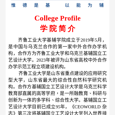
College
Profile
学 院 简 介
齐鲁工业大学基辅学院成立于
2019
年
5
月，
是中国与乌克兰合作的第一家中外合作办学机
构，合作方为齐鲁工业大学和乌克兰基辅国立工
艺设计大学。
2023
年被评
为山东
省高校中外合作
办学示范工程立项建设机构
。
齐鲁工业大学是山东省重点建设的应用研究
型大学，山东省最大的综合性自然科学研究机
构。合作方基辅国立工艺设计大学
是
乌克兰
科学
教育部直属的高等学府
，是一所融教育、
科研与
创新为一体的多学科、综合性大学
。
基辅国立工
艺设计大学目前已成立
95
年，《
CEOWORLD
杂
志》第三次将
基辅国立工艺设计大学
列入世界排