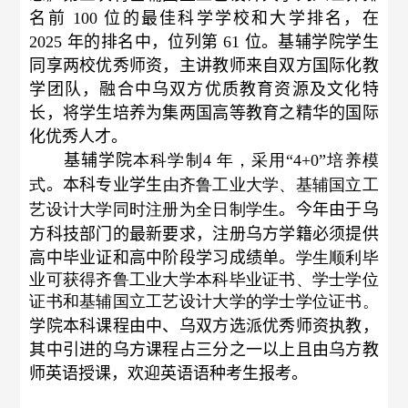
名前
100
位的最佳科学学校和大学排名，在
2025
年的排名中，位列第
61
位。
基辅学院学生
同享两校优秀师资，主讲教师来自双方国际化教
学团队，融合中乌双方优质教育资源及文化特
长，将学生培养为集两国高等教育之精华的国际
化优秀人才。
基辅学院
本科学制
4
年，采用“
4+0
”
培养模
式
。
本科专业学生
由齐鲁工业大学、基辅国立工
艺设计大学同时注册为全日制学生
。
今年由于乌
方科技部门的最新要求，注册乌方学籍必须提供
高中毕业证和高中阶段学习成绩单。
学生顺利毕
业可获得齐鲁工业大学本科毕业证书、学士学位
证书和基辅国立工艺设计大学的学士学位证书。
学院本科
课程由中、乌双方选派优秀师资执教，
其中引进的乌方课程占三分之一以上且由乌方教
师英语授课，欢迎英语语种考生报考。