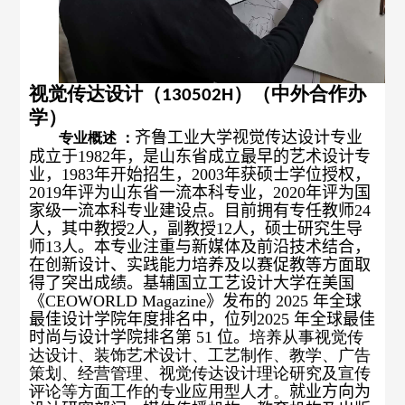
视觉传达设计（
）（中外合作办
130502H
学）
齐鲁工业大学
视觉传达设计专业
专业概述 ：
成立于
1982
年，是山东省成立最早的艺术设计专
业，
1983
年开始招生，
2003
年获硕士学位授权，
2019
年评为山东省一流本科专业，
2020
年评为国
家级一流本科专业建设点。目前拥有专任教师
24
人，其中教授
2
人，副教授
12
人，硕士研究生导
师
13
人。本专业注重与新媒体及前沿技术结合，
在创新设计、实践能力培养及以赛促教等方面取
得了突出成绩。
基辅国立工艺设计大学
在美国
《
CEOWORLD Magazine
》发布的
2025
年全球
最佳设计学院年度排名中，位列
2025
年全球最佳
时尚与设计学院排名第
51
位。
培养从事视觉传
达设计、装饰艺术设计、工艺制作、教学、广告
策划、经营管理、视觉传达设计理论研究及宣传
评论等方面工作的专业应用型人才。
就业方向为